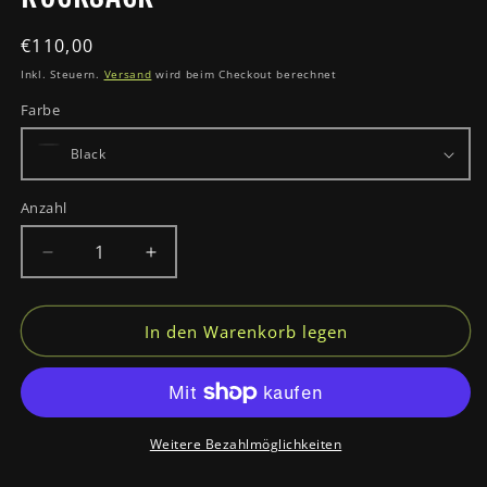
Normaler
€110,00
Preis
Inkl. Steuern.
Versand
wird beim Checkout berechnet
Farbe
Anzahl
Verringere
Erhöhe
die
die
Menge
Menge
für
für
In den Warenkorb legen
RUCKSACK
RUCKSACK
Weitere Bezahlmöglichkeiten