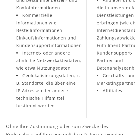
und bestimmte Bestell- und
Anbieter und D
Kontoinformationen
die in unserem A
Kommerzielle
Dienstleistungen
Informationen wie
erbringen (wie e
Bestellinformationen,
Internetdienstanb
Einkaufsinformationen und
Zahlungsabwickle
Kundensupportinformationen
Fulfillment-Partn
Internet- oder andere
Kundensupport-
ähnliche Netzwerkaktivitäten,
Partner und
wie etwa Nutzungsdaten
Datenanalyseanbi
Geolokalisierungsdaten, z.
Geschäfts- un
B. Standorte, die über eine
Marketingpartne
IP-Adresse oder andere
Affiliates
technische Hilfsmittel
bestimmt werden
Ohne Ihre Zustimmung oder zum Zwecke des
Rückschluss auf Ihre persönlichen Daten verwenden